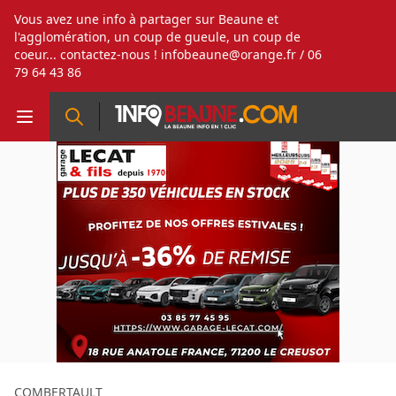
Vous avez une info à partager sur Beaune et
l'agglomération, un coup de gueule, un coup de
coeur... contactez-nous !
infobeaune@orange.fr
/ 06
79 64 43 86
COMBERTAULT