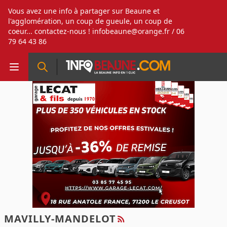
Vous avez une info à partager sur Beaune et
l'agglomération, un coup de gueule, un coup de
coeur... contactez-nous !
infobeaune@orange.fr
/ 06
79 64 43 86
MAVILLY-MANDELOT