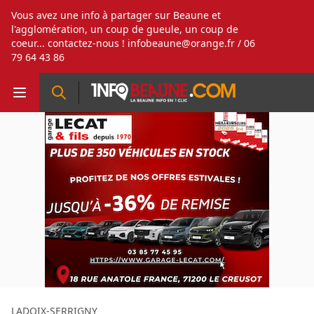
Vous avez une info à partager sur Beaune et
l'agglomération, un coup de gueule, un coup de
coeur... contactez-nous !
infobeaune@orange.fr
/ 06
79 64 43 86
LADOIX-SERRIGNY