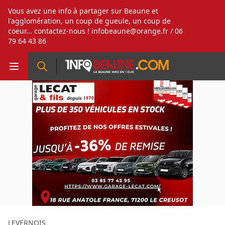
Vous avez une info à partager sur Beaune et
l'agglomération, un coup de gueule, un coup de
coeur... contactez-nous !
infobeaune@orange.fr
/ 06
79 64 43 86
LEVERNOIS