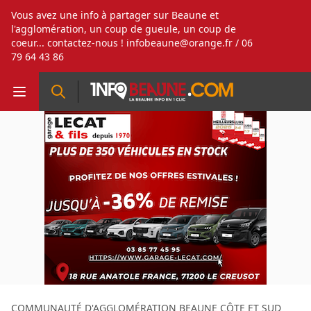
Vous avez une info à partager sur Beaune et
l'agglomération, un coup de gueule, un coup de
coeur... contactez-nous !
infobeaune@orange.fr
/ 06
79 64 43 86
COMMUNAUTÉ D'AGGLOMÉRATION BEAUNE CÔTE ET SUD