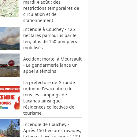
mardi 4 août : des
restrictions temporaires de
circulation et de
stationnement
Incendie à Couchey - 125
hectares parcourus par le
feu, plus de 150 pompiers
mobilisés
Accident mortel à Meursault
- La gendarmerie lance un
appel à témoins
La préfecture de Gironde
ordonne l'évacuation de
tous les campings de
Lacanau ainsi que
résidences collectives de
tourisme
Incendie de Couchey -
Après 150 hectares ravagés,
le feu est fixé ce jeudi à 17 h