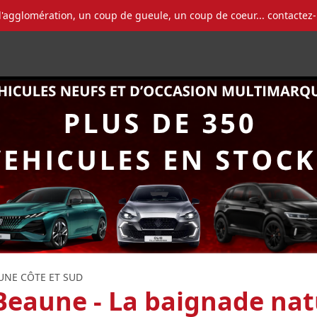
l'agglomération, un coup de gueule, un coup de coeur... contactez
NE CÔTE ET SUD
eaune - La baignade nat