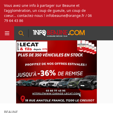
Vous avez une info à partager sur Beaune et
l'agglomération, un coup de gueule, un coup de
coeur... contactez-nous !
infobeaune@orange.fr
/ 06
79 64 43 86
BEAUNE