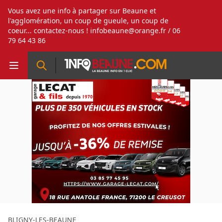
Vous avez une info à partager sur Beaune et
l'agglomération, un coup de gueule, un coup de
coeur... contactez-nous !
infobeaune@orange.fr
/ 06
79 64 43 86
BLIGNY-LES-BEAUNE