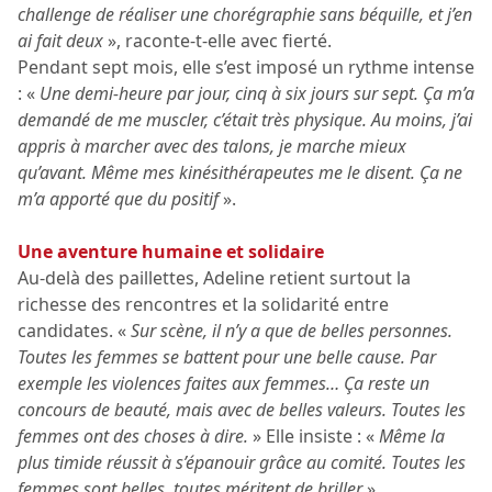
challenge de réaliser une chorégraphie sans béquille, et j’en
ai fait deux
», raconte-t-elle avec fierté.
Pendant sept mois, elle s’est imposé un rythme intense
: «
Une demi-heure par jour, cinq à six jours sur sept. Ça m’a
demandé de me muscler, c’était très physique. Au moins, j’ai
appris à marcher avec des talons, je marche mieux
qu’avant. Même mes kinésithérapeutes me le disent. Ça ne
m’a apporté que du positif
».
Une aventure humaine et solidaire
Au-delà des paillettes, Adeline retient surtout la
richesse des rencontres et la solidarité entre
candidates. «
Sur scène, il n’y a que de belles personnes.
Toutes les femmes se battent pour une belle cause. Par
exemple les violences faites aux femmes… Ça reste un
concours de beauté, mais avec de belles valeurs. Toutes les
femmes ont des choses à dire.
» Elle insiste : «
Même la
plus timide réussit à s’épanouir grâce au comité. Toutes les
femmes sont belles, toutes méritent de briller
».