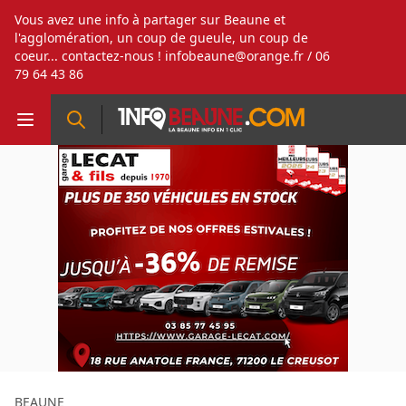
Vous avez une info à partager sur Beaune et
l'agglomération, un coup de gueule, un coup de
coeur... contactez-nous !
infobeaune@orange.fr
/ 06
79 64 43 86
BEAUNE