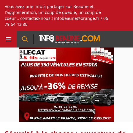
Vous avez une info à partager sur Beaune et
l'agglomération, un coup de gueule, un coup de
coeur... contactez-nous !
infobeaune@orange.fr
/ 06
79 64 43 86