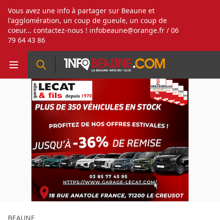
Vous avez une info à partager sur Beaune et
l'agglomération, un coup de gueule, un coup de
coeur... contactez-nous !
infobeaune@orange.fr
/ 06
79 64 43 86
BEAUNE