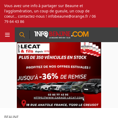
Vous avez une info à partager sur Beaune et
l'agglomération, un coup de gueule, un coup de
coeur... contactez-nous !
infobeaune@orange.fr
/ 06
79 64 43 86
BEAUNE