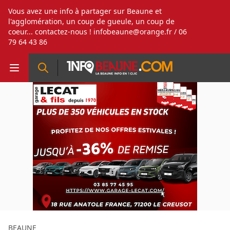
Vous avez une info à partager sur Beaune et
l'agglomération, un coup de gueule, un coup de
coeur... contactez-nous !
infobeaune@orange.fr
/ 06
79 64 43 86
BEAUNE