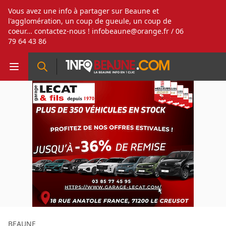
Vous avez une info à partager sur Beaune et
l'agglomération, un coup de gueule, un coup de
coeur... contactez-nous !
infobeaune@orange.fr
/ 06
79 64 43 86
BEAUNE