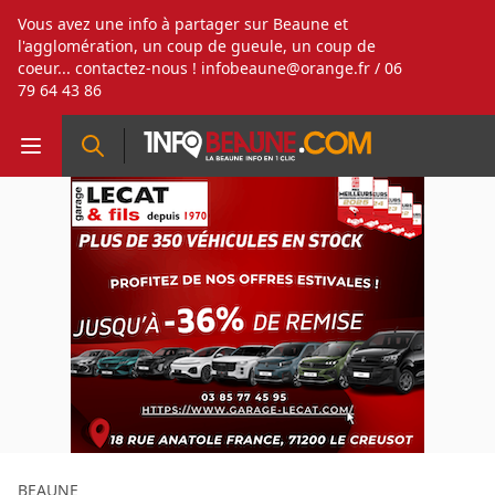
Vous avez une info à partager sur Beaune et
l'agglomération, un coup de gueule, un coup de
coeur... contactez-nous !
infobeaune@orange.fr
/ 06
79 64 43 86
BEAUNE