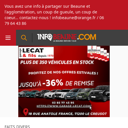
Vous avez une info à partager sur Beaune et
l'agglomération, un coup de gueule, un coup de
coeur... contactez-nous !
infobeaune@orange.fr
/ 06
79 64 43 86
FAITS DIVERS