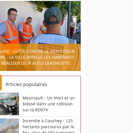
AUNE - LUTTE CONTRE LE MOUSTIQUE
RE : LA VILLE APPELLE LES HABITANTS
 RÉALISER LEUR AUTO-DIAGNOSTIC
Articles populaires
Meursault - Un mort et un
blessé dans une collision
sur la RD974
Incendie à Couchey - 125
hectares parcourus par le
feu, plus de 150 pompiers