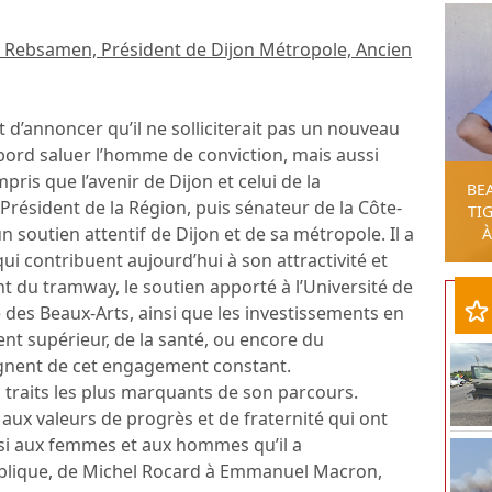
Rebsamen, Président de Dijon Métropole, Ancien
 d’annoncer qu’il ne solliciterait pas un nouveau
bord saluer l’homme de conviction, mais aussi
pris que l’avenir de Dijon et celui de la
BE
Président de la Région, puis sénateur de la Côte-
TIG
un soutien attentif de Dijon et de sa métropole. Il a
À
 contribuent aujourd’hui à son attractivité et
du tramway, le soutien apporté à l’Université de
des Beaux-Arts, ainsi que les investissements en
ent supérieur, de la santé, ou encore du
nent de cet engagement constant.
es traits les plus marquants de son parcours.
s, aux valeurs de progrès et de fraternité qui ont
si aux femmes et aux hommes qu’il a
blique, de Michel Rocard à Emmanuel Macron,