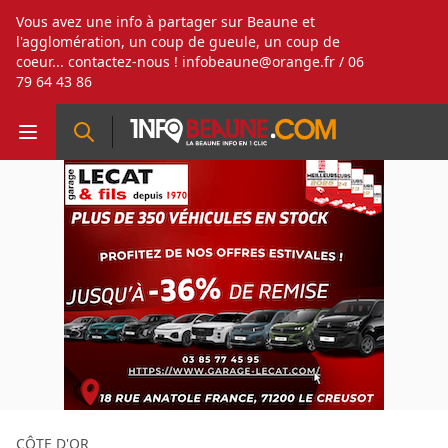
Vous avez une info à partager sur Beaune et
l'agglomération, un coup de gueule, un coup de
coeur... contactez-nous !
infobeaune@orange.fr
/ 06
79 64 43 86
CÔTE D'OR