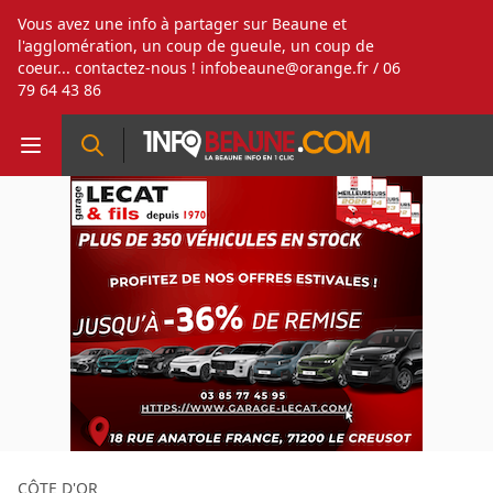
Vous avez une info à partager sur Beaune et
l'agglomération, un coup de gueule, un coup de
coeur... contactez-nous !
infobeaune@orange.fr
/ 06
79 64 43 86
CÔTE D'OR