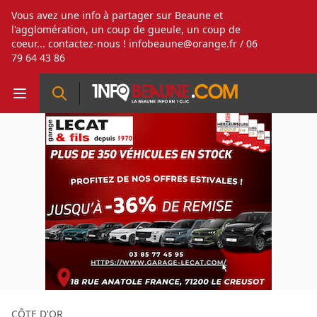
Vous avez une info à partager sur Beaune et
l'agglomération, un coup de gueule, un coup de
coeur... contactez-nous !
infobeaune@orange.fr
/ 06
79 64 43 86
CÔTE D'OR