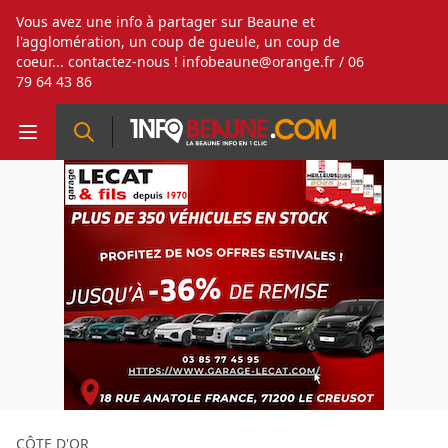
Vous avez une info à partager sur Beaune et
l'agglomération, un coup de gueule, un coup de
coeur... contactez-nous !
infobeaune@orange.fr
/ 06
79 64 43 86
CÔTE D'OR