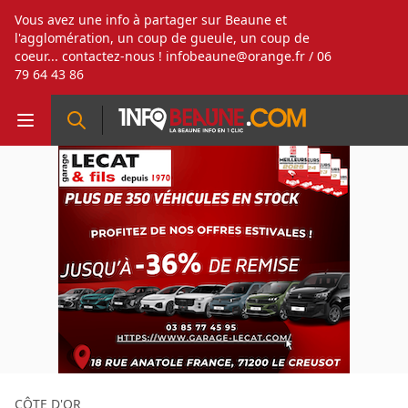
Vous avez une info à partager sur Beaune et
l'agglomération, un coup de gueule, un coup de
coeur... contactez-nous !
infobeaune@orange.fr
/ 06
79 64 43 86
CÔTE D'OR