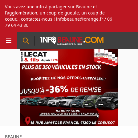
Vous avez une info à partager sur Beaune et
l'agglomération, un coup de gueule, un coup de
coeur... contactez-nous !
infobeaune@orange.fr
/ 06
79 64 43 86
BEAUNE