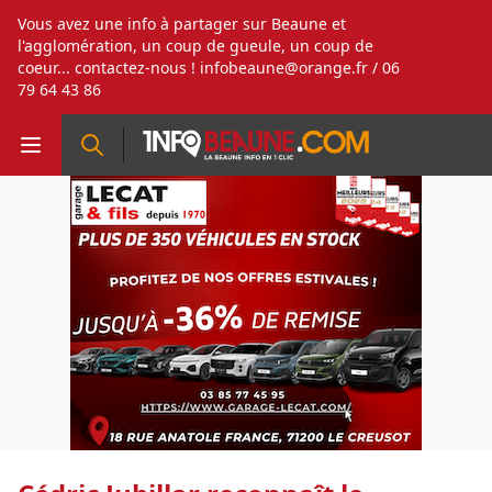
Vous avez une info à partager sur Beaune et
l'agglomération, un coup de gueule, un coup de
coeur... contactez-nous !
infobeaune@orange.fr
/ 06
79 64 43 86