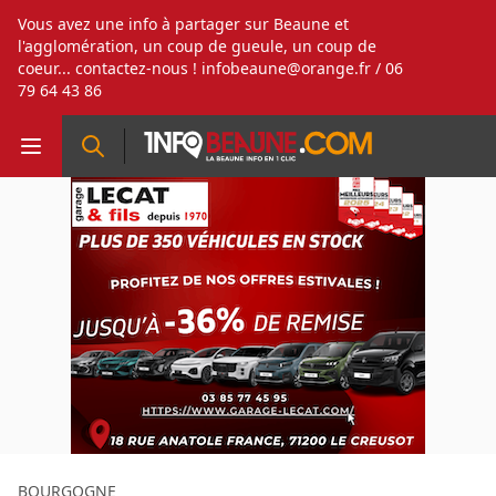
Vous avez une info à partager sur Beaune et
l'agglomération, un coup de gueule, un coup de
coeur... contactez-nous !
infobeaune@orange.fr
/ 06
79 64 43 86
BOURGOGNE