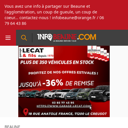
Vous avez une info à partager sur Beaune et
l'agglomération, un coup de gueule, un coup de
coeur... contactez-nous !
infobeaune@orange.fr
/ 06
79 64 43 86
BEAUNE