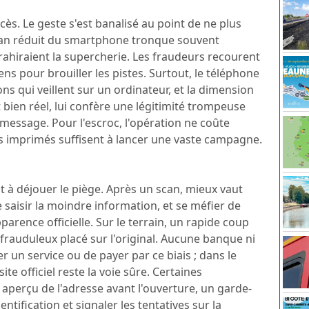
cès. Le geste s'est banalisé au point de ne plus
cran réduit du smartphone tronque souvent
trahiraient la supercherie. Les fraudeurs recourent
ens pour brouiller les pistes. Surtout, le téléphone
s qui veillent sur un ordinateur, et la dimension
 bien réel, lui confère une légitimité trompeuse
 message. Pour l'escroc, l'opération ne coûte
s imprimés suffisent à lancer une vaste campagne.
t à déjouer le piège. Après un scan, mieux vaut
 saisir la moindre information, et se méfier de
pparence officielle. Sur le terrain, un rapide coup
 frauduleux placé sur l'original. Aucune banque ni
r un service ou de payer par ce biais ; dans le
te officiel reste la voie sûre. Certaines
 aperçu de l'adresse avant l'ouverture, un garde-
ntification et signaler les tentatives sur la