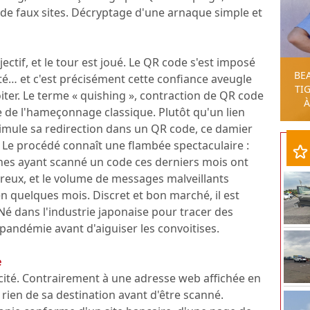
s de faux sites. Décryptage d'une arnaque simple et
ectif, et le tour est joué. Le QR code s'est imposé
BE
é… et c'est précisément cette confiance aveugle
TIG
iter. Le terme « quishing », contraction de QR code
À
e de l'hameçonnage classique. Plutôt qu'un lien
ssimule sa redirection dans un QR code, ce damier
 Le procédé connaît une flambée spectaculaire :
nes ayant scanné un code ces derniers mois ont
reux, et le volume de messages malveillants
 en quelques mois. Discret et bon marché, il est
 Né dans l'industrie japonaise pour tracer des
 pandémie avant d'aiguiser les convoitises.
e
cité. Contrairement à une adresse web affichée en
 rien de sa destination avant d'être scanné.