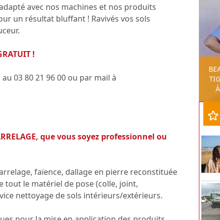
adapté avec nos machines et nos produits
r un résultat bluffant ! Ravivés vos sols
uceur.
 GRATUIT !
BE
 au 03 80 21 96 00 ou par mail à
TIG
À
RELAGE, que vous soyez professionnel ou
arrelage, faïence, dallage en pierre reconstituée
 tout le matériel de pose (colle, joint,
rvice nettoyage de sols intérieurs/extérieurs.
ques pour la mise en application des produits