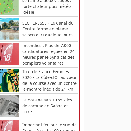
semaine à deux visages :
forte chaleur puis météo
idéale
SECHERESSE - Le Canal du
Centre ferme en pleine
saison d'ici quelque jours
Incendies : Plus de 7.000
candidatures reçues en 24
heures par le Syndicat des
pompiers volontaires
Tour de France Femmes
2026 - La Côte-d’Or au cœur
de la course avec un contre-
la-montre inédit de 21 km
La douane saisit 165 kilos
de cocaïne en Saône-et-
Loire
Important feu sur le sud de
Dijon - Plus de 100 sapeurs-