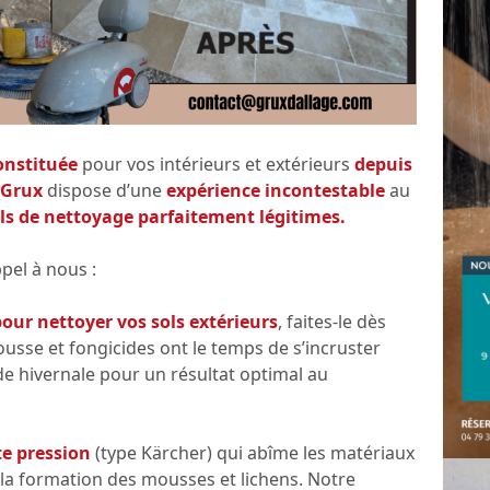
onstituée
pour vos intérieurs et extérieurs
depuis
 Grux
dispose d’une
expérience incontestable
au
ils de nettoyage parfaitement légitimes.
pel à nous :
pour nettoyer vos sols extérieurs
, faites-le dès
ousse et fongicides ont le temps de s’incruster
de hivernale pour un résultat optimal au
te pression
(type Kärcher) qui abîme les matériaux
la formation des mousses et lichens. Notre