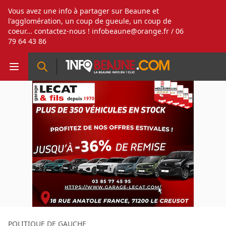
Vous avez une info à partager sur Beaune et
l'agglomération, un coup de gueule, un coup de
coeur... contactez-nous !
infobeaune@orange.fr
/ 06
79 64 43 86
POLITIQUE DE GAUCHE