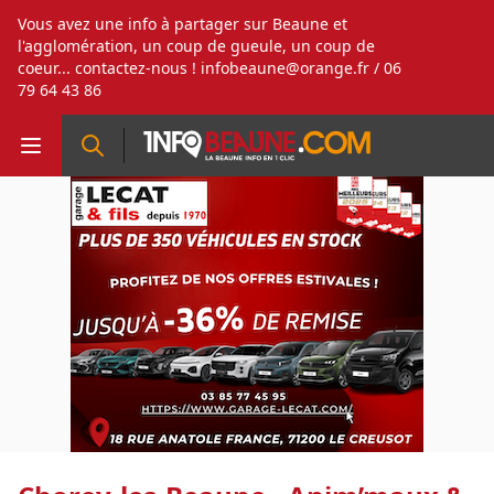
Vous avez une info à partager sur Beaune et
l'agglomération, un coup de gueule, un coup de
coeur... contactez-nous !
infobeaune@orange.fr
/ 06
79 64 43 86