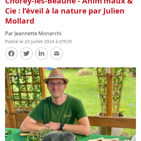
Chorey-les-Beaune - Anim’maux &
Cie : l’éveil à la nature par Julien
Mollard
Par Jeannette Monarchi
Publié le 23 Juillet 2024 à 07h35
Partager sur Facebook
Partager sur Twitter
Partager sur LinkedIn
Partager par E-mail