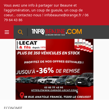
Vous avez une info à partager sur Beaune et
l'agglomération, un coup de gueule, un coup de
coeur... contactez-nous !
infobeaune@orange.fr
/ 06
79 64 43 86
ECONOMIE