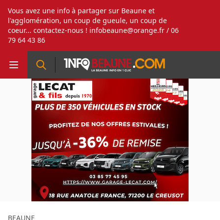
Vous avez une info à partager sur Beaune et
l'agglomération, un coup de gueule, un coup de
coeur... contactez-nous !
infobeaune@orange.fr
/ 06
79 64 43 86
BEAUNE