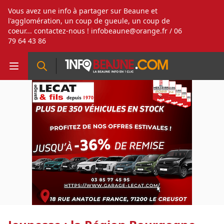
Vous avez une info à partager sur Beaune et
l'agglomération, un coup de gueule, un coup de
coeur... contactez-nous !
infobeaune@orange.fr
/ 06
79 64 43 86