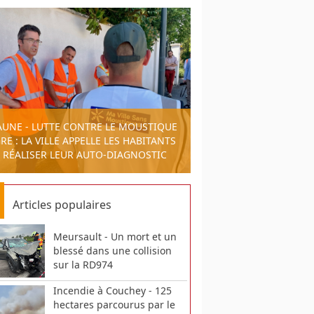
AUNE - LUTTE CONTRE LE MOUSTIQUE
RE : LA VILLE APPELLE LES HABITANTS
 RÉALISER LEUR AUTO-DIAGNOSTIC
Articles populaires
Meursault - Un mort et un
blessé dans une collision
sur la RD974
Incendie à Couchey - 125
hectares parcourus par le