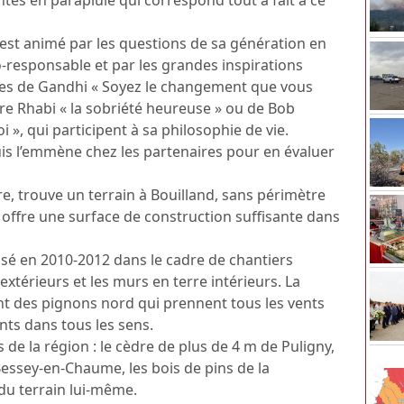
’il est animé par les questions de sa génération en
-responsable et par les grandes inspirations
les de Gandhi « Soyez le changement que vous
rre Rhabi « la sobriété heureuse » ou de Bob
i », qui participent à sa philosophie de vie.
puis l’emmène chez les partenaires pour en évaluer
ire, trouve un terrain à Bouilland, sans périmètre
 offre une surface de construction suffisante dans
isé en 2010-2012 dans le cadre de chantiers
 extérieurs et les murs en terre intérieurs. La
t des pignons nord qui prennent tous les vents
vents dans tous les sens.
de la région : le cèdre de plus de 4 m de Puligny,
 Bessey-en-Chaume, les bois de pins de la
du terrain lui-même.