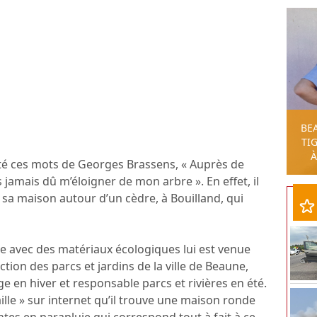
BE
TIG
À
té ces mots de Georges Brassens, « Auprès de
s jamais dû m’éloigner de mon arbre ». En effet, il
 sa maison autour d’un cèdre, à Bouilland, qui
te avec des matériaux écologiques lui est venue
rection des parcs et jardins de la ville de Beaune,
 en hiver et responsable parcs et rivières en été.
ille » sur internet qu’il trouve une maison ronde
tes en parapluie qui correspond tout à fait à ce