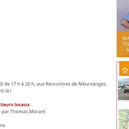
BE
TIG
À
di de 17 h à 20 h, aux Rencontres de Meursanges,
t là !
ucteurs locaux
s par Thomas Morant
ons