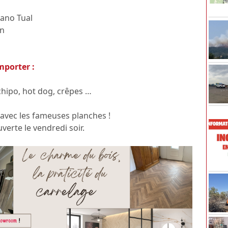
yano Tual
an
porter :
 chipo, hot dog, crêpes …
 avec les fameuses planches !
verte le vendredi soir.