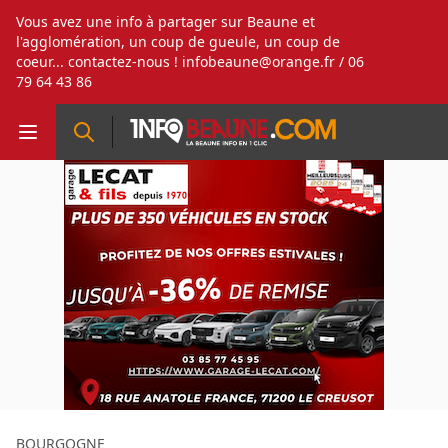
Vous avez une info à partager sur Beaune et
l'agglomération, un coup de gueule, un coup de
coeur... contactez-nous !
infobeaune@orange.fr
/ 06
79 64 43 86
BOURGOGNE