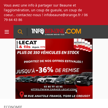
Vous avez une info à partager sur Beaune et
l'agglomération, un coup de gueule, un coup de
coeur... contactez-nous !
infobeaune@orange.fr
/ 06
79 64 43 86
ECONOMIE