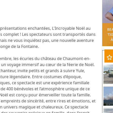
présentations enchantées, L'Incroyable Noël au
BE
 complet ! Les spectateurs sont transportés dans
TIG
À
 mais ne vous inquiétez pas, une nouvelle aventure
Songe de la Fontaine.
embre, les écuries du château de Chaumont-en-
 un voyage immersif au cœur de la féerie de Noël.
hanteur, invite petits et grands à suivre Yule,
nture légendaire. Entre costumes d’époque,
ues, ce spectacle est une expérience familiale
 de 400 bénévoles et l’atmosphère unique de ce
oël est conçu pour émerveiller toute la famille.
empreints de sincérité, entre rires et émotions, et
un univers magique et chaleureux. Ce spectacle
 des souvenirs précieux en famille, dans l’esprit