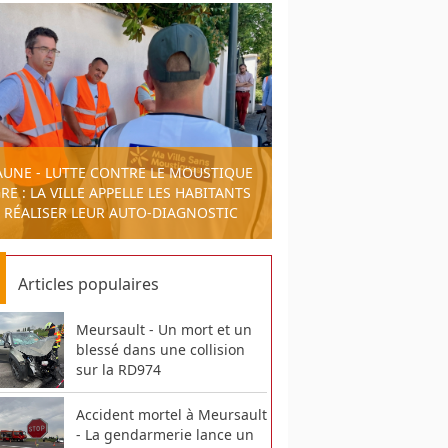
AUNE - LUTTE CONTRE LE MOUSTIQUE
RE : LA VILLE APPELLE LES HABITANTS
 RÉALISER LEUR AUTO-DIAGNOSTIC
Articles populaires
Meursault - Un mort et un
blessé dans une collision
sur la RD974
Accident mortel à Meursault
- La gendarmerie lance un