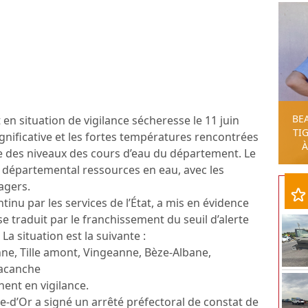
BE
n situation de vigilance sécheresse le 11 juin
TIG
significative et les fortes températures rencontrées
À
sse des niveaux des cours d’eau du département. Le
é départemental ressources en eau, avec les
agers.
tinu par les services de l’État, a mis en évidence
se traduit par le franchissement du seuil d’alerte
a situation est la suivante :
e, Tille amont, Vingeanne, Bèze-Albane,
Lacanche
ent en vigilance.
te-d’Or a signé un arrêté préfectoral de constat de