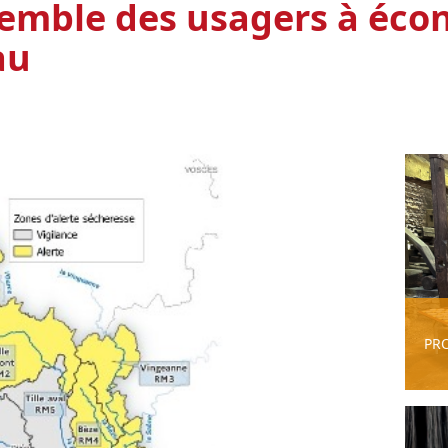
nsemble des usagers à éco
au
PR