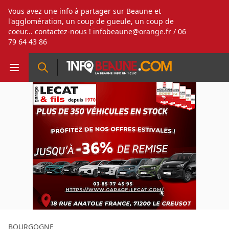
Vous avez une info à partager sur Beaune et
l'agglomération, un coup de gueule, un coup de
coeur... contactez-nous !
infobeaune@orange.fr
/ 06
79 64 43 86
BOURGOGNE