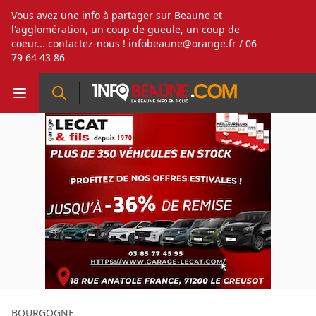
Vous avez une info à partager sur Beaune et
l'agglomération, un coup de gueule, un coup de
coeur... contactez-nous !
infobeaune@orange.fr
/ 06
79 64 43 86
BOURGOGNE