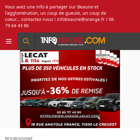
Vous avez une info à partager sur Beaune et
l'agglomération, un coup de gueule, un coup de
coeur... contactez-nous !
infobeaune@orange.fr
/ 06
79 64 43 86
BOURGOGNE