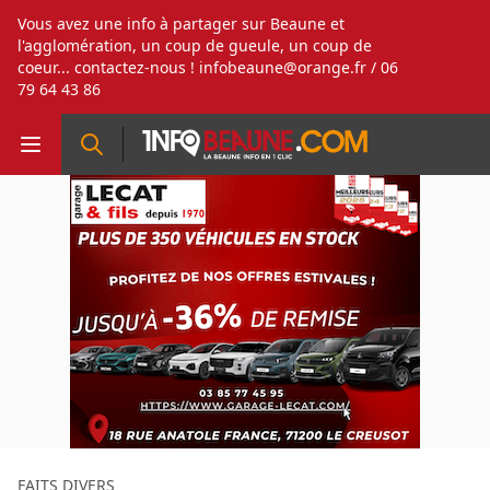
Vous avez une info à partager sur Beaune et
l'agglomération, un coup de gueule, un coup de
coeur... contactez-nous !
infobeaune@orange.fr
/ 06
79 64 43 86
FAITS DIVERS