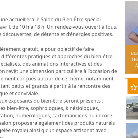
une accueillera le Salon du Bien-Être spécial
vril, de 10 h à 18 h. Un rendez-vous ouvert à tous,
de découvertes, de détente et d’énergies positives.
èrement gratuit, a pour objectif de faire
BE
différentes pratiques et approches du bien-être,
TIG
écialisés, des animations interactives et des
À
on revêt une dimension particulière à l’occasion de
alement conçues autour de ce thème, notamment
itant petits et grands à partir à la rencontre des
ue et conviviale.
ux exposants du bien-être seront présents :
es bien-être, sophrologues, kinésiologues,
itation, numérologues, cartomanciens ou encore
e salon proposera également des produits naturels
 gelée royale) ainsi qu’un espace artisanat avec
e.