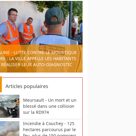
AUNE - LUTTE CONTRE LE MOUSTIQUE
RE : LA VILLE APPELLE LES HABITANTS
 RÉALISER LEUR AUTO-DIAGNOSTIC
Articles populaires
Meursault - Un mort et un
blessé dans une collision
sur la RD974
Incendie à Couchey - 125
hectares parcourus par le
feu, plus de 150 pompiers