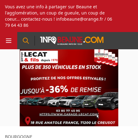
Vous avez une info à partager sur Beaune et
l'agglomération, un coup de gueule, un coup de
coeur... contactez-nous !
infobeaune@orange.fr
/ 06
79 64 43 86
BOURGOGNE