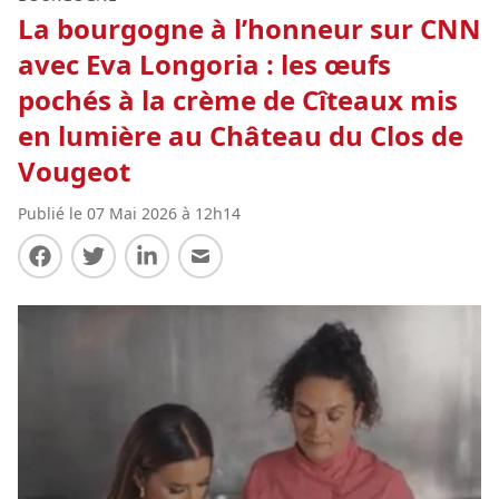
La bourgogne à l’honneur sur CNN
avec Eva Longoria : les œufs
pochés à la crème de Cîteaux mis
en lumière au Château du Clos de
Vougeot
Publié le 07 Mai 2026 à 12h14
Partager sur Facebook
Partager sur Twitter
Partager sur LinkedIn
Partager par E-mail