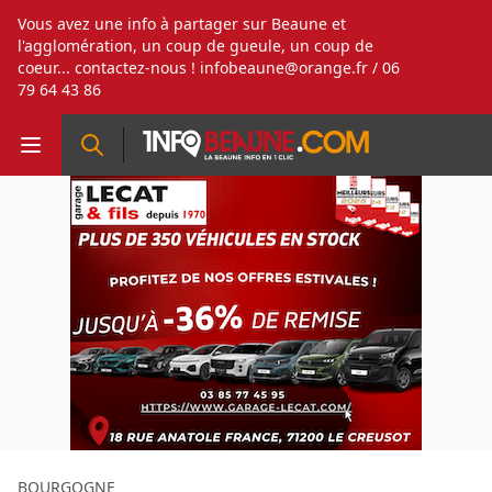
Vous avez une info à partager sur Beaune et
l'agglomération, un coup de gueule, un coup de
coeur... contactez-nous !
infobeaune@orange.fr
/ 06
79 64 43 86
BOURGOGNE