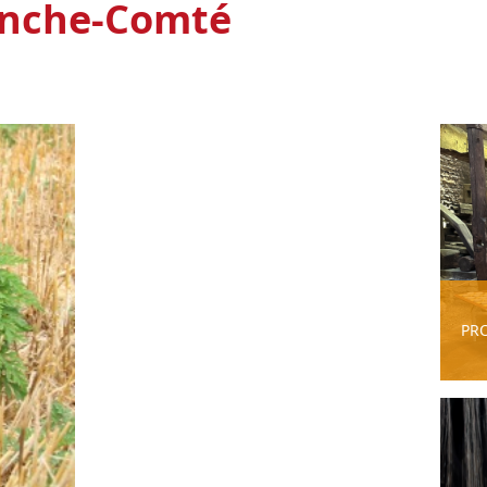
anche-Comté
PR