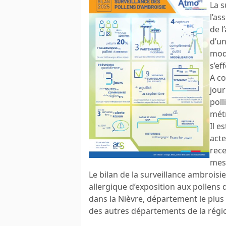
La s
l’as
de 
d’un
modé
s’ef
A co
jour
poll
mét
Il e
acte
rece
mes
Le bilan de la surveillance ambrois
allergique d’exposition aux pollens
dans la Nièvre, département le plus i
des autres départements de la régio