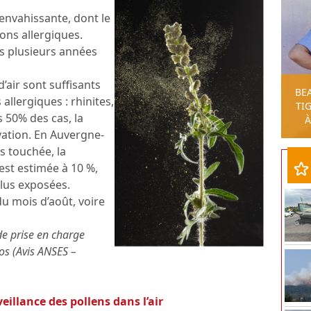
 envahissante, dont le
tions allergiques.
rès plusieurs années
’air sont suffisants
BE
llergiques : rhinites,
TIG
s 50% des cas, la
À
ation. En Auvergne-
s touchée, la
 est estimée à 10 %,
plus exposées.
 du mois d’août, voire
de prise en charge
os (Avis ANSES –
eillance des pollens dans l’air