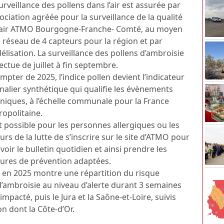
urveillance des pollens dans l’air est assurée par
sociation agréée pour la surveillance de la qualité
l’air ATMO Bourgogne-Franche- Comté, au moyen
 réseau de 4 capteurs pour la région et par
lisation. La surveillance des pollens d’ambroisie
fectue de juillet à fin septembre.
mpter de 2025, l’indice pollen devient l’indicateur
nalier synthétique qui qualifie les évènements
iniques, à l’échelle communale pour la France
ropolitaine.
st possible pour les personnes allergiques ou les
urs de la lutte de s’inscrire sur le site d’ATMO pour
voir le bulletin quotidien et ainsi prendre les
ures de prévention adaptées.
ie en 2025 montre une répartition du risque
 d’ambroisie au niveau d’alerte durant 3 semaines
mpacté, puis le Jura et la Saône-et-Loire, suivis
n dont la Côte-d’Or.