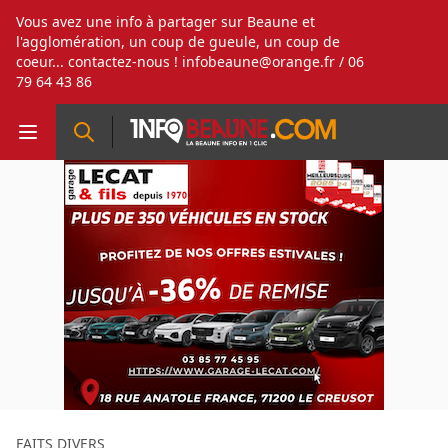
Vous avez une info à partager sur Beaune et
l'agglomération, un coup de gueule, un coup de
coeur... contactez-nous !
infobeaune@orange.fr
/ 06
79 64 43 86
FAITS DIVERS