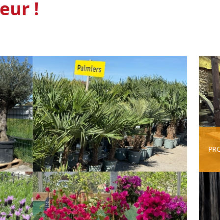
eur !
PR