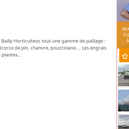
BE
TIG
À
Bailly Horticulteur, tout une gamme de paillage :
 écorce de pin, chanvre, pouzzolane…. Les engrais
e plantes…